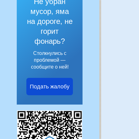
Не убран
мусор, яма
на дороге, не
горит
фонарь?
Столкнулись с
проблемой —
сообщите о ней!
Подать жалобу