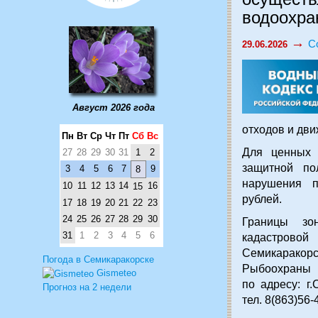
водоохра
→
С
29.06.2026
Август 2026 года
отходов и дви
Пн
Вт
Ср
Чт
Пт
Сб
Вс
Для ценных 
27
28
29
30
31
1
2
защитной по
3
4
5
6
7
9
8
нарушения 
10
11
12
13
14
16
15
рублей.
17
18
19
20
21
22
23
24
25
26
27
28
29
30
Границы зо
31
1
2
3
4
5
6
кадастрово
Семикаракор
Погода в Семикаракорске
Рыбоохраны 
Gismeteo
по адресу: г.
Прогноз на 2 недели
тел. 8(863)56-